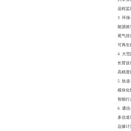
远程监
3. 环
能源效
尾气排
可再生
4. 
长臂设
高精度
5. 轨
模块化
智能行
6. 通
多信道
边缘计