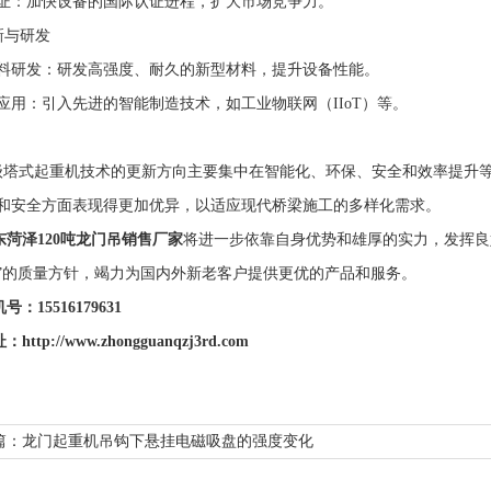
证：加快设备的国际认证进程，扩大市场竞争力。
创新与研发
料研发：研发高强度、耐久的新型材料，提升设备性能。
应用：引入先进的智能制造技术，如工业物联网（IIoT）等。
吨级塔式起重机技术的更新方向主要集中在智能化、环保、安全和效率提升
和安全方面表现得更加优异，以适应现代桥梁施工的多样化需求。
东菏泽120吨龙门吊销售厂家
将进一步依靠自身优势和雄厚的实力，发挥良
”的质量方针，竭力为国内外新老客户提供更优的产品和服务。
号：15516179631
：http://www.zhongguanqzj3rd.com
篇：龙门起重机吊钩下悬挂电磁吸盘的强度变化