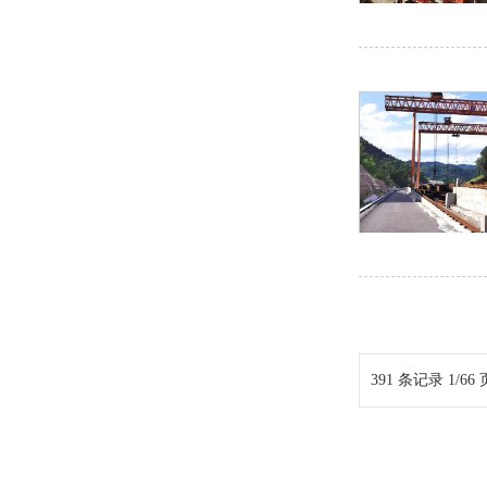
391 条记录 1/66 