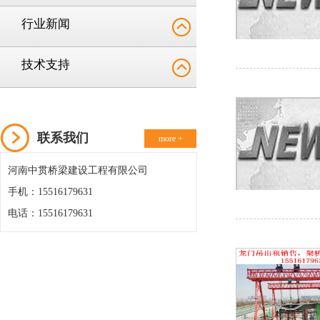
行业新闻
技术支持
联系我们
more +
河南中贯桥梁建设工程有限公司
手机：15516179631
电话：15516179631