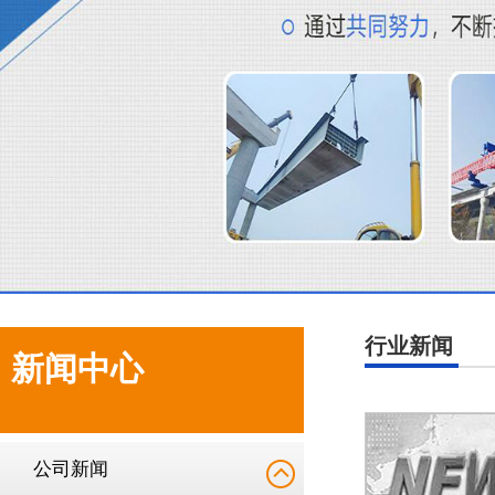
行业新闻
新闻中心
公司新闻