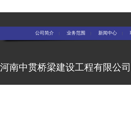
公司简介
业务范围
新闻中心
河南中贯桥梁建设工程有限公司